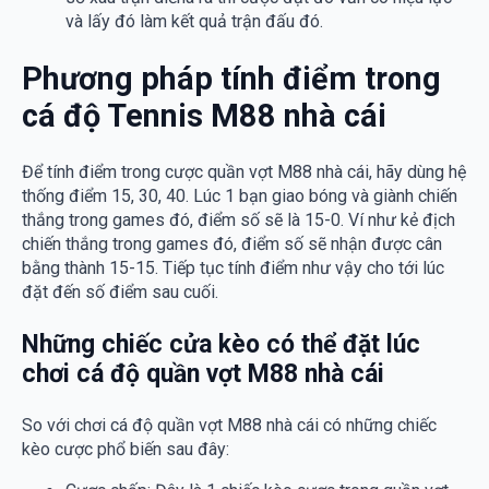
và lấy đó làm kết quả trận đấu đó.
Phương pháp tính điểm trong
cá độ Tennis M88 nhà cái
Để tính điểm trong cược quần vợt M88 nhà cái, hãy dùng hệ
thống điểm 15, 30, 40. Lúc 1 bạn giao bóng và giành chiến
thắng trong games đó, điểm số sẽ là 15-0. Ví như kẻ địch
chiến thắng trong games đó, điểm số sẽ nhận được cân
bằng thành 15-15. Tiếp tục tính điểm như vậy cho tới lúc
đặt đến số điểm sau cuối.
Những chiếc cửa kèo có thể đặt lúc
chơi cá độ quần vợt M88 nhà cái
So với chơi cá độ quần vợt M88 nhà cái có những chiếc
kèo cược phổ biến sau đây: