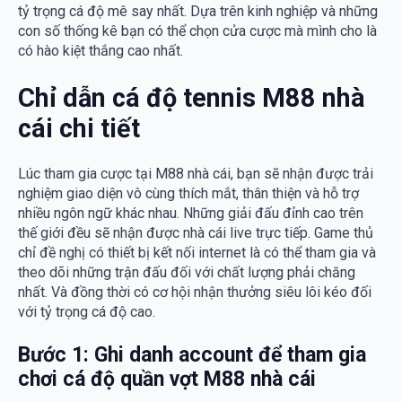
tỷ trọng cá độ mê say nhất. Dựa trên kinh nghiệp và những
con số thống kê bạn có thể chọn cửa cược mà mình cho là
có hào kiệt thắng cao nhất.
Chỉ dẫn cá độ tennis M88 nhà
cái chi tiết
Lúc tham gia cược tại M88 nhà cái, bạn sẽ nhận được trải
nghiệm giao diện vô cùng thích mắt, thân thiện và hỗ trợ
nhiều ngôn ngữ khác nhau. Những giải đấu đỉnh cao trên
thế giới đều sẽ nhận được nhà cái live trực tiếp. Game thủ
chỉ đề nghị có thiết bị kết nối internet là có thể tham gia và
theo dõi những trận đấu đối với chất lượng phải chăng
nhất. Và đồng thời có cơ hội nhận thưởng siêu lôi kéo đối
với tỷ trọng cá độ cao.
Bước 1: Ghi danh account để tham gia
chơi cá độ quần vợt M88 nhà cái