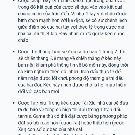
Cược chấp: Đây là 1 chiếc kèo cược trong quần vợt,
trong đó kết quả của cược sẽ dựa vào vào kết quả
chung cuộc của trận đấu. Ví như 1 tay vợt nhận được
bình chọn mạnh hơn với kẻ địch, sẽ có sự chênh lệch
giữa điểm số của hai tay vợt theo tỷ trọng cược mà
nhà cái đã thiết lập. Đây nhận được gọi là kèo cược
chấp.
Cược đội thắng: bạn sẽ đưa ra dự báo 1 trong 2 đội
sẽ chiến thắng. Để mang về chiến thắng ở kèo này
bạn nên khám phá thông tin về bộ môn này, đồng thời
có kinh nghiệm theo dõi nhiều trận đấu thực tế để
nắm nhận được lối chơi, phong độ tham gia thi đấu
của hai đội. Kèo này nhận được cho là hơi mạo hiểm
đối với các bạn mới.
Cược Tài/ xỉu: Trong kèo cược Tài Xỉu, nhà cái sẽ đưa
ra dự báo về tổng số hiệp thi đấu trong 1 trận đấu
tennis. Game thủ có thể đặt cược bằng phương pháp
đặt số tiền cao hơn (cược Tài) hoặc thấp hơn (cược
Xỉu) con số dự báo của nhà cái.