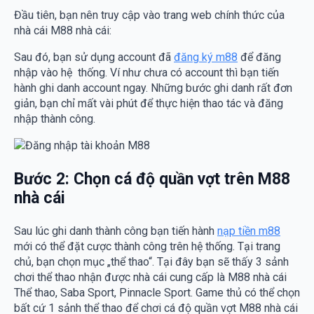
Đầu tiên, bạn nên truy cập vào trang web chính thức của
nhà cái M88 nhà cái:
Sau đó, bạn sử dụng account đã
đăng ký m88
để đăng
nhập vào hệ thống. Ví như chưa có account thì bạn tiến
hành ghi danh account ngay. Những bước ghi danh rất đơn
giản, bạn chỉ mất vài phút để thực hiện thao tác và đăng
nhập thành công.
Bước 2: Chọn cá độ quần vợt trên M88
nhà cái
Sau lúc ghi danh thành công bạn tiến hành
nạp tiền m88
mới có thể đặt cược thành công trên hệ thống. Tại trang
chủ, bạn chọn mục „thể thao“. Tại đây bạn sẽ thấy 3 sảnh
chơi thể thao nhận được nhà cái cung cấp là M88 nhà cái
Thể thao, Saba Sport, Pinnacle Sport. Game thủ có thể chọn
bất cứ 1 sảnh thể thao để chơi cá độ quần vợt M88 nhà cái