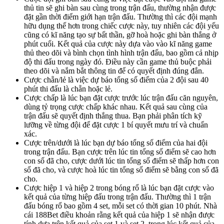
thủ tin sẽ ghi bàn sau cùng trong trận đấu, thường nhận được
đặt gần thời điểm giới hạn trận đấu. Thường thì các đội mạnh
hữu dụng thế hơn trong chiếc cược này, tuy nhiên các đội yếu
cũng có kĩ năng tạo sự bất thần, gỡ hoà hoặc ghi bàn thắng ở
phút cuối. Kết quả của cược này dựa vào vào kĩ năng game
thủ theo dõi và bình chọn tình hình trận đấu, bao gồm cả nhịp
độ thi đấu trong ngày đó. Điều này cần game thủ buộc phải
theo dõi và nắm bắt thông tin để có quyết định đúng đắn.
Cược chẵn/lẻ là việc dự báo tổng số điểm của 2 đội sau 40
phút thi đấu là chẵn hoặc lẻ.
Cược chấp là lúc bạn đặt cược trước lúc trận đấu căn nguyên,
dùng tỷ trọng cược chấp khác nhau. Kết quả sau cùng của
trận đấu sẽ quyết định thắng thua. Bạn phải phân tích kỹ
lưỡng về từng đội để đặt cược 1 bí quyết mưu trí và chuẩn
xác.
Cược trên/dưới là lúc bạn dự báo tổng số điểm của hai đội
trong trận đấu. Bạn cược trên lúc tin tổng số điểm sẽ cao hơn
con số đã cho, cược dưới lúc tin tổng số điểm sẽ thấp hơn con
số đã cho, và cược hoà lúc tin tổng số điểm sẽ bằng con số đã
cho.
Cược hiệp 1 và hiệp 2 trong bóng rổ là lúc bạn đặt cược vào
kết quả của từng hiệp đấu trong trận đấu. Thường thì 1 trận
đấu bóng rổ bao gồm 4 set, mỗi set có thời gian 10 phút. Nhà
cái 188Bet điều khoản rằng kết quả của hiệp 1 sẽ nhận được
tính dựa trên kết quả của set 1 và set 2, trong lúc kết quả của