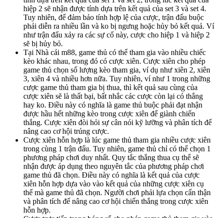
hiệp 2 sẽ nhận được tính dựa trên kết quả của set 3 và set 4.
Tuy nhiên, để đảm bảo tính hợp lệ của cược, trận đấu buộc
phải diễn ra nhiều lần và ko bị ngưng hoặc hủy bỏ kết quả. Ví
như trận đấu xảy ra các sự cố này, cược cho hiệp 1 và hiệp 2
sẽ bị hủy bỏ.
Tại Nhà cái m88, game thủ có thể tham gia vào nhiều chiếc
kèo khác nhau, trong đó có cược xiên. Cược xiên cho phép
game thủ chọn số lượng kèo tham gia, ví dụ như xiên 2, xiên
3, xiên 4 và nhiều hơn nữa. Tuy nhiên, ví như 1 trong những
cược game thủ tham gia bị thua, thì kết quả sau cùng của
cược xiên sẽ là thất bại, bất nhắc các cược còn lại có thắng
hay ko. Điều này có nghĩa là game thủ buộc phải đạt nhận
được hầu hết những kèo trong cược xiên để giành chiến
thắng. Cược xiên đòi hỏi sự cân nói kỹ lưỡng và phân tích để
nâng cao cơ hội trúng cược.
Cược xiên hỗn hợp là lúc game thủ tham gia nhiều cược xiên
trong cùng 1 trận đấu. Tuy nhiên, game thủ chỉ có thể chọn 1
phương pháp chơi duy nhất. Quy tắc thắng thua cụ thể sẽ
nhận được áp dụng theo nguyên tắc của phương pháp chơi
game thủ đã chọn. Điều này có nghĩa là kết quả của cược
xiên hỗn hợp dựa vào vào kết quả của những cược xiên cụ
thể mà game thủ đã chọn. Người chơi phải lựa chọn cẩn thận
và phân tích để nâng cao cơ hội chiến thắng trong cược xiên
hỗn hợp.