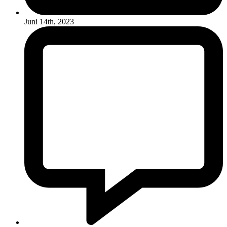
Juni 14th, 2023