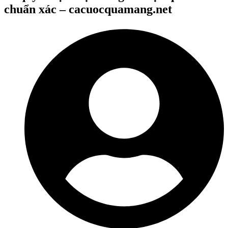
chuẩn xác – cacuocquamang.net