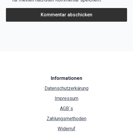
Informationen
Datenschutzerkärung
Impressum
AGB´s
Zahlungsmethoden
Widerruf