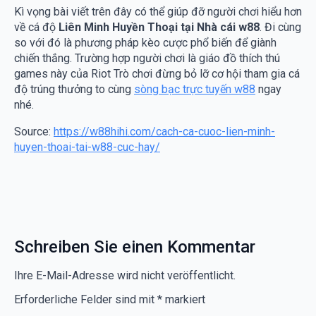
Kì vọng bài viết trên đây có thể giúp đỡ người chơi hiểu hơn
về cá độ
Liên Minh Huyền Thoại tại Nhà cái w88
. Đi cùng
so với đó là phương pháp kèo cược phổ biến để giành
chiến thắng. Trường hợp người chơi là giáo đồ thích thú
games này của Riot Trò chơi đừng bỏ lỡ cơ hội tham gia cá
độ trúng thưởng to cùng
sòng bạc trực tuyến w88
ngay
nhé.
Source:
https://w88hihi.com/cach-ca-cuoc-lien-minh-
huyen-thoai-tai-w88-cuc-hay/
Schreiben Sie einen Kommentar
Ihre E-Mail-Adresse wird nicht veröffentlicht.
Erforderliche Felder sind mit
*
markiert