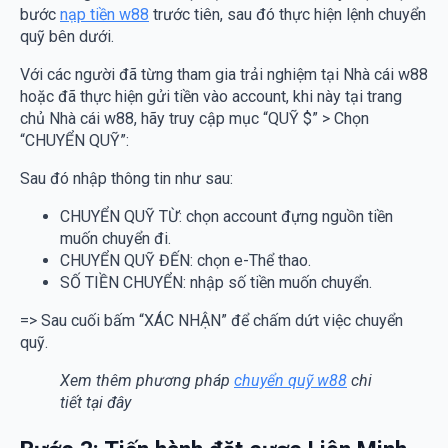
bước
nạp tiền w88
trước tiên, sau đó thực hiện lệnh chuyển
quỹ bên dưới.
Với các người đã từng tham gia trải nghiệm tại Nhà cái w88
hoặc đã thực hiện gửi tiền vào account, khi này tại trang
chủ Nhà cái w88, hãy truy cập mục “QUỸ $” > Chọn
“CHUYỂN QUỸ”:
Sau đó nhập thông tin như sau:
CHUYỂN QUỸ TỪ: chọn account đựng nguồn tiền
muốn chuyển đi.
CHUYỂN QUỸ ĐẾN: chọn e-Thể thao.
SỐ TIỀN CHUYỂN: nhập số tiền muốn chuyển.
=> Sau cuối bấm “XÁC NHẬN” để chấm dứt việc chuyển
quỹ.
Xem thêm phương pháp
chuyển quỹ w88
chi
tiết tại đây