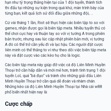
hạn như tỷ trọng thắng hiện tại của 1 đội tuyển, thành tích
thi đấu tại những sự kiện trong quá khứ, màn trình bày của
từng bạn, kết quả lịch sử đối đầu giữa những đội, …
Cứ vài tháng 1 lần, Riot sẽ thực hiện các biên tập to so với
games, nhận được gọi là biên tập meta. Nhiều tuyển thủ có
thể chơi cực hay và thuận tay so với vị tướng A trong phiên
bản trước, nhưng sau lúc cập nhật phiên bản mới, vị tướng
A đó có thể trở cần yếu đi và lạc hậu. Các người đặt cược
liên minh có thể thắng to ví như theo dõi việc biên tập meta
này và đặt cược vào các kèo họ cho là logic.
Các biên tập meta này giúp đỡ việc cá độ Liên Minh Huyền
Thoại trở cần hấp dẫn và mới mẻ hơn, tránh tình trạng 1 đội
tuyển LoL quá “bá đạo” và tránh cho những giải đấu Liên
Minh Huyền Thoại trở cần quá dễ đoán và nhàm chán.
Những kèo cá độ Liên Minh Huyền Thoại tại Nhà cái w88
phổ biến nhất hiện nay là:
Cược chấp