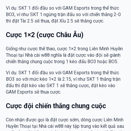
Ví dụ: SKT 1 đối đầu so với GAM Esports trong thể thức
BO3, ví như SKT 1 ngừng trận đấu so với chiến thắng 2-0
thì đặt Tài 2.5 sẽ thua, đặt Xỉu 2.5 sẽ thắng cược.
Cược 1×2 (cược Châu Âu)
Giống như cược thể thao, cược 1×2 trong Liên Minh Huyền
Thoại tại Nhà cái w88 nghĩa là đặt cược vào đội sẽ giành
chiến thắng chung cuộc trong 1 kèo đấu BO3 hoặc BO5.
Ví dụ: SKT 1 đối đầu so với GAM Esports trong thể thức
BO3 so với mức kèo 1×2 là 2.15, ví như SKT 1 thắng trận
đấu thì đặt kèo vào SKT 1 sẽ thắng cược, đặt kèo vào
GAM Esports sẽ thua cược.
Cược đội chiến thắng chung cuộc
Còn nhận được gọi là đặt cược sớm, dòng cược Liên Minh
Huyền Thoại tại Nhà cái w88 này tập trung vào kết quả sau