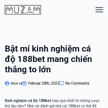
Bật mí kinh nghiệm cá
độ 188bet mang chiến
thắng to lớn
reco ra
Februar 28th, 2023
No Comments
Kinh nghiệm cá độ 188bet
hiệu quả nhất từ những cược
thủ lâu năm? Nhà cái đánh giá nhà cái 188bet có thể đề