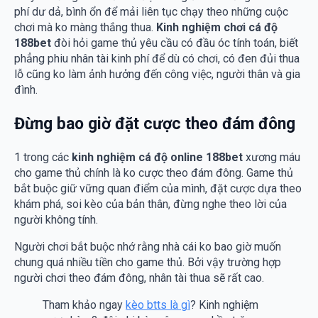
phí dư dả, bình ổn để mải liên tục chạy theo những cuộc
chơi mà ko màng thắng thua.
Kinh nghiệm chơi cá độ
188bet
đòi hỏi game thủ yêu cầu có đầu óc tính toán, biết
phẳng phiu nhân tài kinh phí để dù có chơi, có đen đủi thua
lỗ cũng ko làm ảnh hưởng đến công việc, người thân và gia
đình.
Đừng bao giờ đặt cược theo đám đông
1 trong các
kinh nghiệm cá độ online 188bet
xương máu
cho game thủ chính là ko cược theo đám đông. Game thủ
bắt buộc giữ vững quan điểm của mình, đặt cược dựa theo
khám phá, soi kèo của bản thân, đừng nghe theo lời của
người không tính.
Người chơi bắt buộc nhớ rằng nhà cái ko bao giờ muốn
chung quá nhiều tiền cho game thủ. Bởi vậy trường hợp
người chơi theo đám đông, nhân tài thua sẽ rất cao.
Tham khảo ngay
kèo btts là gì
? Kinh nghiệm