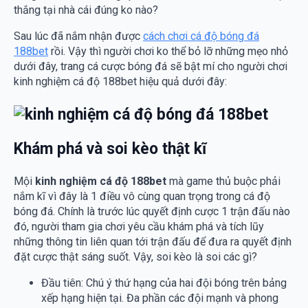
thắng tại nhà cái đúng ko nào?
Sau lúc đã nắm nhận được
cách chơi cá độ bóng đá
188bet
rồi. Vậy thì người chơi ko thể bỏ lỡ những mẹo nhỏ
dưới đây, trang cá cược bóng đá sẽ bật mí cho người chơi
kinh nghiệm cá độ 188bet hiệu quả dưới đây:
Khám phá và soi kèo thật kĩ
Mội
kinh nghiệm cá độ 188bet
mà game thủ buộc phải
nắm kĩ vì đây là 1 điều vô cùng quan trọng trong cá độ
bóng đá. Chính là trước lúc quyết định cược 1 trận đấu nào
đó, người tham gia chơi yêu cầu khám phá và tích lũy
những thông tin liên quan tới trận đấu để đưa ra quyết định
đặt cược thật sáng suốt. Vậy, soi kèo là soi các gì?
Đầu tiên: Chú ý thứ hạng của hai đội bóng trên bảng
xếp hạng hiện tại. Đa phần các đội mạnh và phong