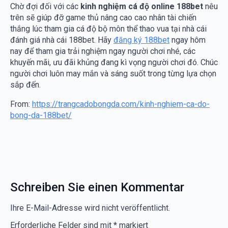
Chờ đợi đối với các
kinh nghiệm cá độ online 188bet
nêu
trên sẽ giúp đỡ game thủ nâng cao cao nhân tài chiến
thắng lúc tham gia cá độ bộ môn thể thao vua tại nhà cái
đánh giá nhà cái 188bet. Hãy
đăng ký 188bet
ngay hôm
nay để tham gia trải nghiệm ngay người chơi nhé, các
khuyến mãi, ưu đãi khủng đang kì vọng người chơi đó. Chúc
người chơi luôn may mắn và sáng suốt trong từng lựa chọn
sắp đến.
From:
https://trangcadobongda.com/kinh-nghiem-ca-do-
bong-da-188bet/
Schreiben Sie einen Kommentar
Ihre E-Mail-Adresse wird nicht veröffentlicht.
Erforderliche Felder sind mit
*
markiert