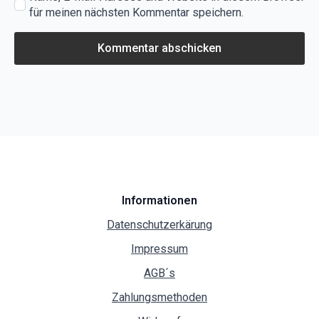
für meinen nächsten Kommentar speichern.
Informationen
Datenschutzerkärung
Impressum
AGB´s
Zahlungsmethoden