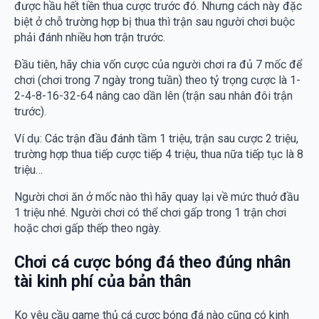
được hầu hết tiền thua cược trước đó. Nhưng cách này đặc
biệt ở chỗ trường hợp bị thua thì trận sau người chơi buộc
phải đánh nhiều hơn trận trước.
Đầu tiên, hãy chia vốn cược của người chơi ra đủ 7 mốc để
chơi (chơi trong 7 ngày trong tuần) theo tỷ trọng cược là 1-
2-4-8-16-32-64 nâng cao dần lên (trận sau nhân đôi trận
trước).
Ví dụ: Các trận đầu đánh tầm 1 triệu, trận sau cược 2 triệu,
trường hợp thua tiếp cược tiếp 4 triệu, thua nữa tiếp tục là 8
triệu…
Người chơi ăn ở mốc nào thì hãy quay lại về mức thuở đầu
1 triệu nhé. Người chơi có thể chơi gấp trong 1 trận chơi
hoặc chơi gấp thếp theo ngày.
Chơi cá cược bóng đá theo đúng nhân
tài kinh phí của bản thân
Ko yêu cầu game thủ cá cược bóng đá nào cũng có kinh