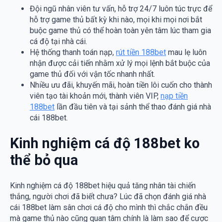
Đội ngũ nhân viên tư vấn, hỗ trợ 24/7 luôn túc trực để
hỗ trợ game thủ bất kỳ khi nào, mọi khi mọi nơi bắt
buộc game thủ có thể hoàn toàn yên tâm lúc tham gia
cá độ tại nhà cái.
Hệ thống thanh toán nạp,
rút tiền 188bet
mau lẹ luôn
nhận được cải tiến nhằm xử lý mọi lệnh bắt buộc của
game thủ đối với vận tốc nhanh nhất.
Nhiều ưu đãi, khuyến mãi, hoàn tiền lôi cuốn cho thành
viên tạo tài khoản mới, thành viên VIP,
nạp tiền
188bet
lần đầu tiên và tại sảnh thể thao đánh giá nhà
cái 188bet.
Kinh nghiệm cá độ 188bet ko
thể bỏ qua
Kinh nghiệm cá độ 188bet hiệu quả tăng nhân tài chiến
thắng, người chơi đã biết chưa? Lúc đã chọn đánh giá nhà
cái 188bet làm sân chơi cá độ cho mình thì chắc chắn đều
mà game thủ nào cũng quan tâm chính là làm sao để cược