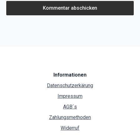
Informationen
Datenschutzerkärung
Impressum
AGB´s
Zahlungsmethoden
Widerruf