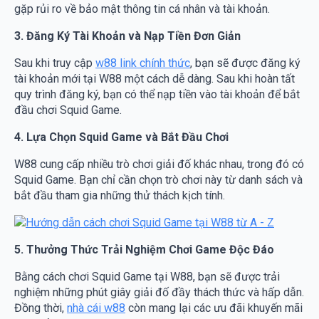
gặp rủi ro về bảo mật thông tin cá nhân và tài khoản.
3. Đăng Ký Tài Khoản và Nạp Tiền Đơn Giản
Sau khi truy cập
w88 link chính thức
, bạn sẽ được đăng ký
tài khoản mới tại W88 một cách dễ dàng. Sau khi hoàn tất
quy trình đăng ký, bạn có thể nạp tiền vào tài khoản để bắt
đầu chơi Squid Game.
4. Lựa Chọn Squid Game và Bắt Đầu Chơi
W88 cung cấp nhiều trò chơi giải đố khác nhau, trong đó có
Squid Game. Bạn chỉ cần chọn trò chơi này từ danh sách và
bắt đầu tham gia những thử thách kịch tính.
5. Thưởng Thức Trải Nghiệm Chơi Game Độc Đáo
Bằng cách chơi Squid Game tại W88, bạn sẽ được trải
nghiệm những phút giây giải đố đầy thách thức và hấp dẫn.
Đồng thời,
nhà cái w88
còn mang lại các ưu đãi khuyến mãi