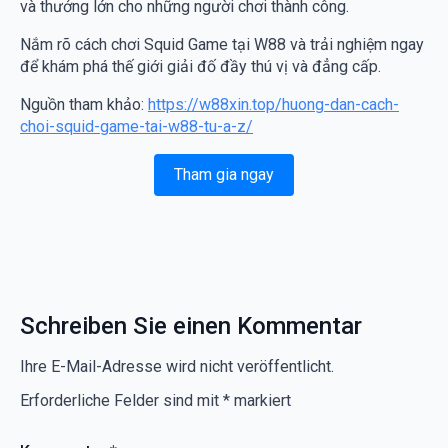
và thưởng lớn cho những người chơi thành công.
Nắm rõ cách chơi Squid Game tại W88 và trải nghiệm ngay
để khám phá thế giới giải đố đầy thú vị và đẳng cấp.
Nguồn tham khảo:
https://w88xin.top/huong-dan-cach-
choi-squid-game-tai-w88-tu-a-z/
Tham gia ngay
Schreiben Sie einen Kommentar
Ihre E-Mail-Adresse wird nicht veröffentlicht.
Erforderliche Felder sind mit
*
markiert