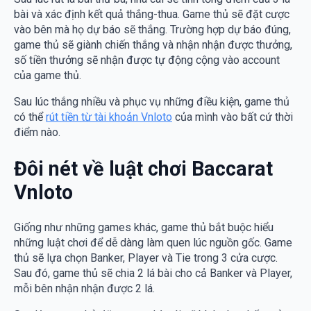
bài và xác định kết quả thắng-thua. Game thủ sẽ đặt cược
vào bên mà họ dự báo sẽ thắng. Trường hợp dự báo đúng,
game thủ sẽ giành chiến thắng và nhận nhận được thưởng,
số tiền thưởng sẽ nhận được tự động cộng vào account
của game thủ.
Sau lúc thắng nhiều và phục vụ những điều kiện, game thủ
có thể
rút tiền từ tài khoản Vnloto
của mình vào bất cứ thời
điểm nào.
Đôi nét về luật chơi Baccarat
Vnloto
Giống như những games khác, game thủ bắt buộc hiểu
những luật chơi để dễ dàng làm quen lúc nguồn gốc. Game
thủ sẽ lựa chọn Banker, Player và Tie trong 3 cửa cược.
Sau đó, game thủ sẽ chia 2 lá bài cho cả Banker và Player,
mỗi bên nhận nhận được 2 lá.