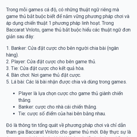
Trong mỗi games cá độ, có những thuật ngữ riêng mà
game thủ bắt buộc biết để nắm vững phương pháp chơi và
áp dụng chiến thuật 1 phương pháp linh hoạt. Trong
Baccarat Vnloto, game thủ bắt buộc hiểu các thuật ngữ đơn
giản sau đây:
1. Banker: Cửa đặt cược cho bên người chia bài (ngân
hàng).
2. Player: Cửa đặt cược cho bên game thủ.
3. Tie: Cửa đặt cược cho kết quả hòa.
4. Bàn chơi: Nơi game thủ đặt cược.
5. Lá bài: Các lá bài nhận được chia và dùng trong games.
Player là lựa chọn cược cho game thủ giành chiến
thắng.
Banker: cược cho nhà cái chiến thắng.
Tie: cược số điểm của hai bên bằng nhau.
Đó là thông tin tổng quát về phương pháp chơi và chỉ dẫn
tham gia Baccarat Vnloto cho game thủ mới. Đây thực sự là