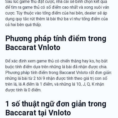
Sau lúc game thủ đặt cược, nhà cái sẽ bình chọn kết quả
để tìm ra game thủ có số điểm cao nhất và xong xuôi ván
cược. Tùy thuộc vào tổng điểm của hai bên, dealer sẽ áp
dụng quy tắc rút thêm lá bài thứ ba ví như tổng điểm của
cả hai bên quá thấp.
Phương pháp tính điểm trong
Baccarat Vnloto
Để xác định xem game thủ có chiến thắng hay ko, họ bắt
buộc tính điểm dựa trên những lá bài đã nhận được chia.
Phương pháp tính điểm trong Baccarat Vnloto rất đơn giản:
những lá bài từ 2 tới 9 nhận được tính theo giá trị con số
trên lá, lá A đếm là 1 điểm, và những lá 10, J, Q, K nhận
được tính là 0 điểm.
1 số thuật ngữ đơn giản trong
Baccarat tại Vnloto