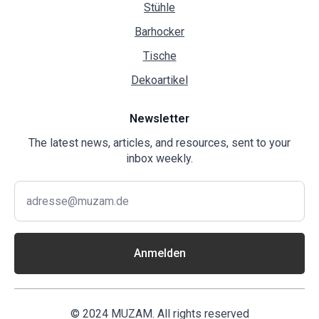
Stühle
Barhocker
Tische
Dekoartikel
Newsletter
The latest news, articles, and resources, sent to your
inbox weekly.
Anmelden
© 2024 MUZAM. All rights reserved