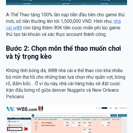
A-Thể Thao tặng 100% lần nạp tiền đầu tiên cho game thủ
mới, số tiền thưởng lên tới 1,500,000 VND. Hình như,
nhà
cái w88
còn tặng thêm 90K tiền cược miễn phí lúc game
thủ tạo tài khoản và xác thực account thành công.
Bước 2: Chọn môn thể thao muốn chơi
và tỷ trọng kèo
Không tính bóng đá, W88 nhà cái a thể thao còn khá nhiều
bộ môn tha hồ cho những ban lựa chọn như quần vợt, bóng
rổ, đấm bốc… Ở ví dụ này, nhà cái hàng hiệu sẽ đặt cược
trận đấu bóng rổ giữa denver Nuggets và New Orleans
Pelicans