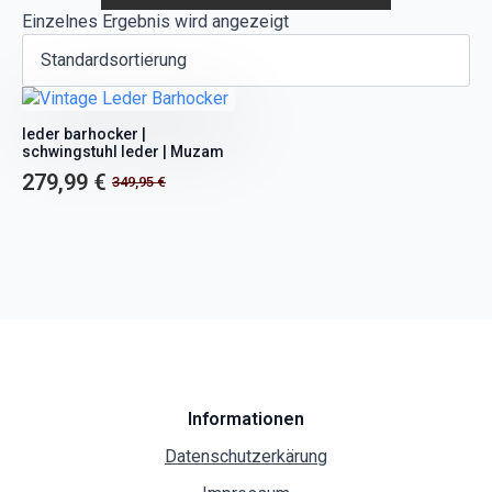
Einzelnes Ergebnis wird angezeigt
leder barhocker |
schwingstuhl leder | Muzam
279,99
€
349,95
€
Ursprünglicher
Aktueller
Preis
Preis
war:
ist:
349,95 €
279,99 €.
Informationen
Datenschutzerkärung